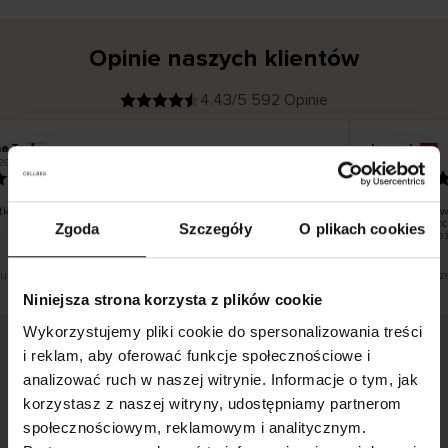
Opinie naszych klientów
4.43/5 592 Opinie
na T
Inese J
K
KUPUJĄCY
26
05.08.2026
l
i
19.07.2026
e
n
t
z
w
e
ko dobrze i pięknie
Dostawa towa
r
y
dni roboczych
Zgoda
Szczegóły
O plikach cookies
f
smutku – moż
i
k
o
w
a
n
y
tłumaczenie. Zobacz wersję oryginalną.
To jest tłumacz
Niniejsza strona korzysta z plików cookie
Wykorzystujemy pliki cookie do spersonalizowania treści
i reklam, aby oferować funkcje społecznościowe i
analizować ruch w naszej witrynie. Informacje o tym, jak
Bezpieczna dostawa.
Bezpieczna płatność.
korzystasz z naszej witryny, udostępniamy partnerom
60-dniowy okres zwrotu.
społecznościowym, reklamowym i analitycznym.