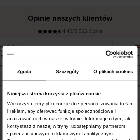
Opinie naszych klientów
4.43/5 592 Opinie
iina T
Inese J
K
KUPUJĄCY
2026
05.08.2026
l
i
19.07.2026
e
n
t
z
w
e
stko dobrze i pięknie
Dostawa to
r
y
dni roboczy
Zgoda
Szczegóły
O plikach cookies
f
smutku – m
i
k
o
w
a
n
y
t tłumaczenie. Zobacz wersję oryginalną.
To jest tłuma
Niniejsza strona korzysta z plików cookie
Wykorzystujemy pliki cookie do spersonalizowania treści
i reklam, aby oferować funkcje społecznościowe i
analizować ruch w naszej witrynie. Informacje o tym, jak
Bezpieczna dostawa.
Bezpieczna płatność.
korzystasz z naszej witryny, udostępniamy partnerom
60-dniowy okres zwrotu.
społecznościowym, reklamowym i analitycznym.