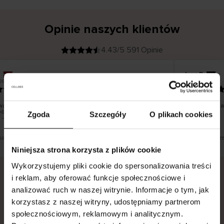
Opinie naszych klientów
4.43/5 591 Opinie
Ines P
K
KUPUJĄCY
05.08.2026
26
l
i
16.07.2026
e
n
t
z
w
e
a towarów następuje zazwyczaj bardzo szybko – do 5
Doskonała jak
r
oczych, jednak zwrot towaru to niekończąca się historia
y
Zgoda
Szczegóły
O plikach cookies
f
 – może potrwać do 20 dni roboczych.
i
k
o
w
a
n
y
tłumaczenie. Zobacz wersję oryginalną.
To jest tłumacz
Niniejsza strona korzysta z plików cookie
Wykorzystujemy pliki cookie do spersonalizowania treści
i reklam, aby oferować funkcje społecznościowe i
analizować ruch w naszej witrynie. Informacje o tym, jak
Bezpieczna dostawa.
Bezpieczna płatność.
korzystasz z naszej witryny, udostępniamy partnerom
60-dniowy okres zwrotu.
społecznościowym, reklamowym i analitycznym.