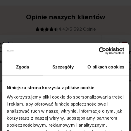
Opinie naszych klientów
4.43/5 592 Opinie
a T
Inese J
K
KUPUJĄCY
6
05.08.2026
l
i
19.07.2026
e
n
t
z
w
e
o dobrze i pięknie
Dostawa towa
r
y
dni roboczych
Zgoda
Szczegóły
O plikach cookies
f
smutku – moż
i
k
o
w
a
n
y
tłumaczenie. Zobacz wersję oryginalną.
To jest tłumacze
Niniejsza strona korzysta z plików cookie
Wykorzystujemy pliki cookie do spersonalizowania treści
i reklam, aby oferować funkcje społecznościowe i
analizować ruch w naszej witrynie. Informacje o tym, jak
Bezpieczna dostawa.
Bezpieczna płatność.
korzystasz z naszej witryny, udostępniamy partnerom
60-dniowy okres zwrotu.
społecznościowym, reklamowym i analitycznym.