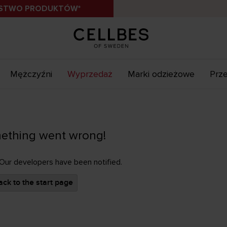
ÓSTWO PRODUKTÓW*
Mężczyźni
Wyprzedaż
Marki odzieżowe
Prze
ething went wrong!
 Our developers have been notified.
ck to the start page