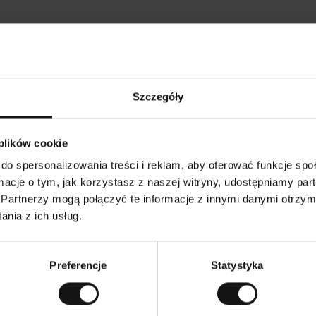
Opinie naszych klientów
Szczegóły
•
Ines P
•
05.08.2026
05.
K
KUPUJĄCY
 plików cookie
l
i
16.07.2026
e
n
do spersonalizowania treści i reklam, aby oferować funkcje sp
t
z
warów następuje zazwyczaj bardzo szybko – do 5
w
Doskonała jakość!
ormacje o tym, jak korzystasz z naszej witryny, udostępniamy p
e
ch, jednak zwrot towaru to niekończąca się
r
y
utku – może potrwać do 20 dni roboczych.
Partnerzy mogą połączyć te informacje z innymi danymi otrzym
f
i
k
nia z ich usług.
o
w
zenie. Zobacz wersję oryginalną.
To jest tłumaczenie. 
a
n
y
Preferencje
Statystyka