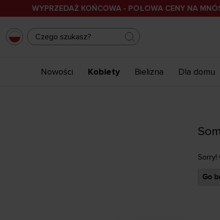
WYPRZEDAŻ KOŃCOWA - POŁOWA CENY NA MN
Nowości
Kobiety
Bielizna
Dla domu
Som
Sorry!
Go ba