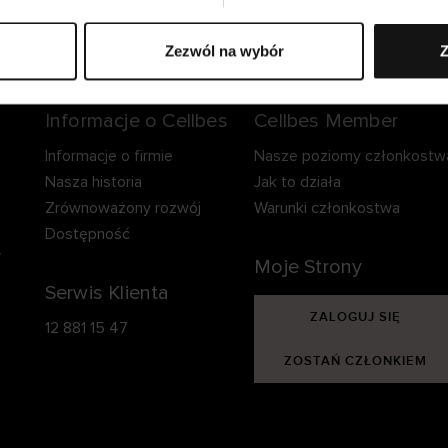
zpieczna dostawa.
Bezpieczna płatność.
60-dniowy okre
zwrotu.
Zezwól na wybór
Z
Informacje o Cellbes
Cellbes Member
Informacje o firmie
Nasze poziomy członkostw
Nasza historia
Jak to działa
Zrównoważony rozwój
Warunki członkostwa
Dostępność
y
Moje Strony
Serwis Klienta
ZALOGUJ SIĘ
12 881 15 47
ZOSTAŃ CZŁONKIEM