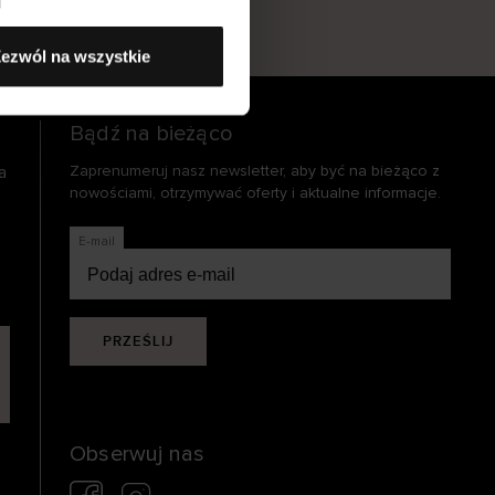
s
ezwól na wszystkie
Bądź na bieżąco
a
Zaprenumeruj nasz newsletter, aby być na bieżąco z
nowościami, otrzymywać oferty i aktualne informacje.
E-mail
PRZEŚLIJ
Obserwuj nas