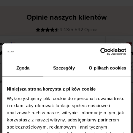
Opinie naszych klientów
4.43/5 592 Opinie
ina T
Inese J
K
KUPUJĄCY
026
05.08.2026
l
i
19.07.2026
e
n
t
z
w
e
tko dobrze i pięknie
Dostawa tow
r
y
dni roboczy
Zgoda
Szczegóły
O plikach cookies
f
smutku – mo
i
k
o
w
a
n
y
t tłumaczenie. Zobacz wersję oryginalną.
To jest tłumac
Niniejsza strona korzysta z plików cookie
Wykorzystujemy pliki cookie do spersonalizowania treści
i reklam, aby oferować funkcje społecznościowe i
analizować ruch w naszej witrynie. Informacje o tym, jak
Bezpieczna dostawa.
Bezpieczna płatność.
korzystasz z naszej witryny, udostępniamy partnerom
60-dniowy okres zwrotu.
społecznościowym, reklamowym i analitycznym.