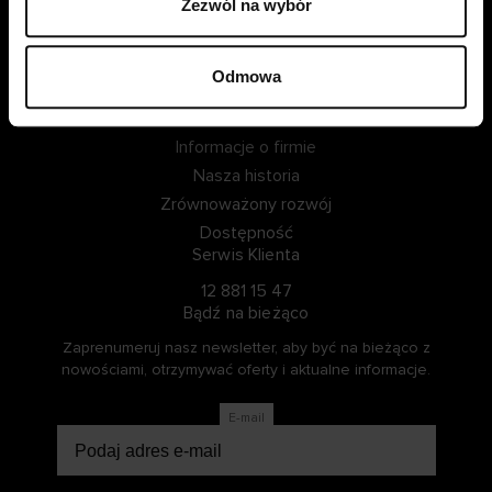
Zezwól na wybór
ZALOGUJ SIĘ
Odmowa
ZOSTAŃ CZŁONKIEM
Informacje o Cellbes
Informacje o firmie
Nasza historia
Zrównoważony rozwój
Dostępność
Serwis Klienta
12 881 15 47
Bądź na bieżąco
Zaprenumeruj nasz newsletter, aby być na bieżąco z
nowościami, otrzymywać oferty i aktualne informacje.
E-mail