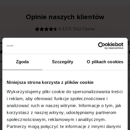
Opinie naszych klientów
4.43/5 592 Opinie
ina T
Inese J
K
KUPUJĄCY
026
05.08.2026
l
i
19.07.2026
e
n
t
z
w
e
tko dobrze i pięknie
Dostawa to
Zgoda
Szczegóły
O plikach cookies
r
y
dni roboczy
f
smutku – mo
i
k
o
w
a
n
y
t tłumaczenie. Zobacz wersję oryginalną.
To jest tłumac
Niniejsza strona korzysta z plików cookie
Wykorzystujemy pliki cookie do spersonalizowania treści
i reklam, aby oferować funkcje społecznościowe i
analizować ruch w naszej witrynie. Informacje o tym, jak
Bezpieczna dostawa.
Bezpieczna płatność.
korzystasz z naszej witryny, udostępniamy partnerom
społecznościowym, reklamowym i analitycznym.
60-dniowy okres zwrotu.
Partnerzy mogą połączyć te informacje z innymi danymi