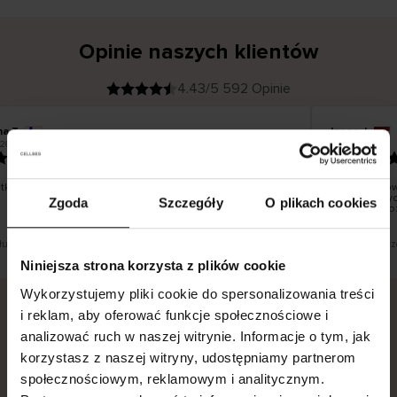
Opinie naszych klientów
4.43/5 592 Opinie
na T
Inese J
K
KUPUJĄCY
26
05.08.2026
l
i
19.07.2026
e
n
t
z
w
e
ko dobrze i pięknie
Dostawa tow
r
y
dni roboczyc
Zgoda
Szczegóły
O plikach cookies
f
smutku – moż
i
k
o
w
a
n
y
 tłumaczenie. Zobacz wersję oryginalną.
To jest tłumacz
Niniejsza strona korzysta z plików cookie
Wykorzystujemy pliki cookie do spersonalizowania treści
i reklam, aby oferować funkcje społecznościowe i
analizować ruch w naszej witrynie. Informacje o tym, jak
Bezpieczna dostawa.
Bezpieczna płatność.
korzystasz z naszej witryny, udostępniamy partnerom
60-dniowy okres zwrotu.
społecznościowym, reklamowym i analitycznym.