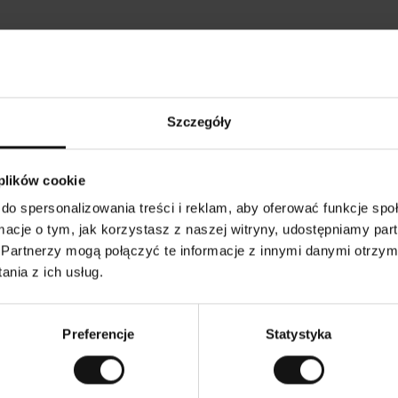
Opinie naszych klientów
Szczegóły
•
Tods T
•
05.08.2026
05.
K
KUPUJĄCY
 plików cookie
l
i
17.07.2026
e
n
do spersonalizowania treści i reklam, aby oferować funkcje sp
t
z
kość! I przystępna cena!
w
Wszystko zgodnie 
ormacje o tym, jak korzystasz z naszej witryny, udostępniamy p
e
r
y
Partnerzy mogą połączyć te informacje z innymi danymi otrzym
f
i
k
nia z ich usług.
o
w
enie. Zobacz wersję oryginalną.
To jest tłumaczenie. Z
a
n
y
Preferencje
Statystyka