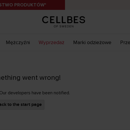
ÓSTWO PRODUKTÓW*
Mężczyźni
Wyprzedaż
Marki odzieżowe
Prze
ething went wrong!
 Our developers have been notified.
ck to the start page