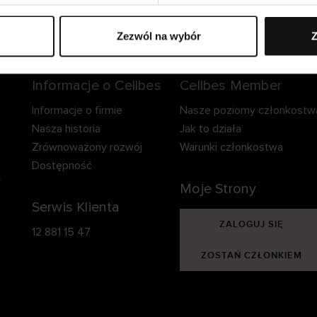
zpieczna dostawa.
Bezpieczna płatność.
60-dniowy okre
zwrotu.
Zezwól na wybór
Z
Informacje o Cellbes
Cellbes Member
Informacje o firmie
Nasze poziomy członkostw
Nasza historia
Jak to działa
Zrównoważony rozwój
Warunki członkostwa
Dostępność
y
Moje Strony
Serwis Klienta
ZALOGUJ SIĘ
12 881 15 47
ZOSTAŃ CZŁONKIEM