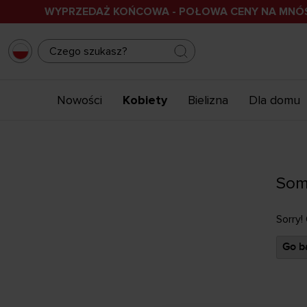
WYPRZEDAŻ KOŃCOWA - POŁOWA CENY NA MN
Nowości
Kobiety
Bielizna
Dla domu
Som
Sorry!
Go ba