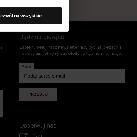
s
ezwól na wszystkie
Bądź na bieżąco
a
Zaprenumeruj nasz newsletter, aby być na bieżąco z
nowościami, otrzymywać oferty i aktualne informacje.
E-mail
PRZEŚLIJ
Obserwuj nas