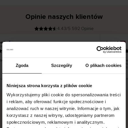
Opinie naszych klientów
4.43/5 592 Opinie
na T
Inese J
K
KUPUJĄCY
26
05.08.2026
l
i
19.07.2026
e
n
t
z
w
e
ko dobrze i pięknie
Dostawa towa
r
y
dni roboczych
Zgoda
Szczegóły
O plikach cookies
f
smutku – moż
i
k
o
w
a
n
y
tłumaczenie. Zobacz wersję oryginalną.
To jest tłumacz
Niniejsza strona korzysta z plików cookie
Wykorzystujemy pliki cookie do spersonalizowania treści
i reklam, aby oferować funkcje społecznościowe i
analizować ruch w naszej witrynie. Informacje o tym, jak
Bezpieczna dostawa.
Bezpieczna płatność.
korzystasz z naszej witryny, udostępniamy partnerom
60-dniowy okres zwrotu.
społecznościowym, reklamowym i analitycznym.