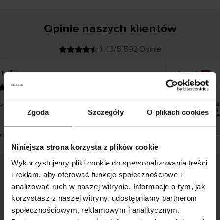
Opinie naszych klientów
4.43/5 592 Opinie
 T
Inese J
K
KUPUJĄCY
05.08.2026
l
i
19.07.2026
e
n
t
z
w
e
 dobrze i pięknie
Dostawa towar
r
y
dni roboczych,
Zgoda
Szczegóły
O plikach cookies
f
smutku – może 
i
k
o
w
a
n
y
umaczenie. Zobacz wersję oryginalną.
To jest tłumaczen
Niniejsza strona korzysta z plików cookie
Wykorzystujemy pliki cookie do spersonalizowania treści
i reklam, aby oferować funkcje społecznościowe i
analizować ruch w naszej witrynie. Informacje o tym, jak
Bezpieczna dostawa.
Bezpieczna płatność.
korzystasz z naszej witryny, udostępniamy partnerom
60-dniowy okres zwrotu.
społecznościowym, reklamowym i analitycznym.