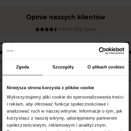
Opinie naszych klientów
4.43/5 592 Opinie
ina T
Inese J
K
KUPUJĄCY
026
05.08.2026
l
i
19.07.2026
e
n
t
z
w
e
tko dobrze i pięknie
Dostawa tow
r
y
dni roboczyc
Zgoda
Szczegóły
O plikach cookies
f
smutku – mo
i
k
o
w
a
n
y
 tłumaczenie. Zobacz wersję oryginalną.
To jest tłumac
Niniejsza strona korzysta z plików cookie
Wykorzystujemy pliki cookie do spersonalizowania treści
i reklam, aby oferować funkcje społecznościowe i
analizować ruch w naszej witrynie. Informacje o tym, jak
Bezpieczna dostawa.
Bezpieczna płatność.
korzystasz z naszej witryny, udostępniamy partnerom
60-dniowy okres zwrotu.
społecznościowym, reklamowym i analitycznym.