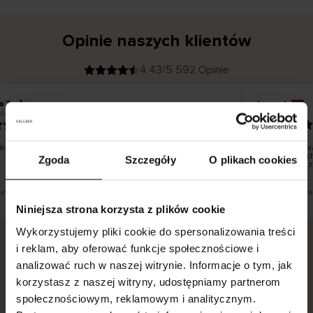
Opinie naszych klientów
4.43/5 592 Opinie
a T
Inese J
K
KUPUJĄCY
6
05.08.2026
l
i
19.07.2026
e
n
t
z
w
e
o dobrze i pięknie
Dostawa towa
r
y
dni roboczych
Zgoda
Szczegóły
O plikach cookies
f
smutku – może
i
k
o
w
a
n
y
tłumaczenie. Zobacz wersję oryginalną.
To jest tłumacze
Niniejsza strona korzysta z plików cookie
Wykorzystujemy pliki cookie do spersonalizowania treści
i reklam, aby oferować funkcje społecznościowe i
analizować ruch w naszej witrynie. Informacje o tym, jak
Bezpieczna dostawa.
Bezpieczna płatność.
korzystasz z naszej witryny, udostępniamy partnerom
60-dniowy okres zwrotu.
społecznościowym, reklamowym i analitycznym.