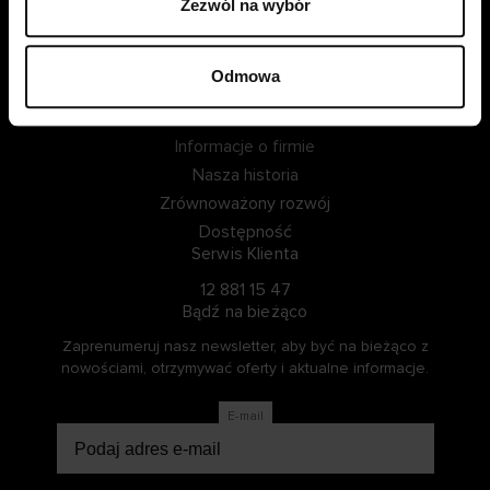
Zezwól na wybór
ZALOGUJ SIĘ
Odmowa
ZOSTAŃ CZŁONKIEM
Informacje o Cellbes
Informacje o firmie
Nasza historia
Zrównoważony rozwój
Dostępność
Serwis Klienta
12 881 15 47
Bądź na bieżąco
Zaprenumeruj nasz newsletter, aby być na bieżąco z
nowościami, otrzymywać oferty i aktualne informacje.
E-mail