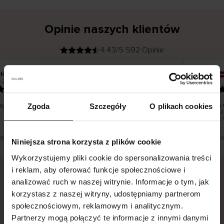
Opinie naszych klientów
4.43/5 592 Opinie
tiina T
Inese J
K
KUPUJĄCY
.2026
05.08.2026
l
i
19.07.2026
e
n
t
z
w
e
ystko dobrze i pięknie
Dostawa t
Zgoda
Szczegóły
O plikach cookies
r
y
dni robocz
f
smutku – 
i
k
o
w
a
n
y
est tłumaczenie. Zobacz wersję oryginalną.
To jest tłum
Niniejsza strona korzysta z plików cookie
Wykorzystujemy pliki cookie do spersonalizowania treści
i reklam, aby oferować funkcje społecznościowe i
analizować ruch w naszej witrynie. Informacje o tym, jak
Bezpieczna dostawa.
Bezpieczna płatność.
korzystasz z naszej witryny, udostępniamy partnerom
społecznościowym, reklamowym i analitycznym.
60-dniowy okres zwrotu.
Partnerzy mogą połączyć te informacje z innymi danymi