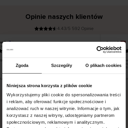
Opinie naszych klientów
4.43/5 592 Opinie
na T
Inese J
K
KUPUJĄCY
26
05.08.2026
l
i
19.07.2026
e
n
t
z
w
e
ko dobrze i pięknie
Dostawa tow
r
y
dni roboczyc
Zgoda
Szczegóły
O plikach cookies
f
smutku – moż
i
k
o
w
a
n
y
 tłumaczenie. Zobacz wersję oryginalną.
To jest tłumacz
Niniejsza strona korzysta z plików cookie
Wykorzystujemy pliki cookie do spersonalizowania treści
i reklam, aby oferować funkcje społecznościowe i
analizować ruch w naszej witrynie. Informacje o tym, jak
Bezpieczna dostawa.
Bezpieczna płatność.
korzystasz z naszej witryny, udostępniamy partnerom
60-dniowy okres zwrotu.
społecznościowym, reklamowym i analitycznym.