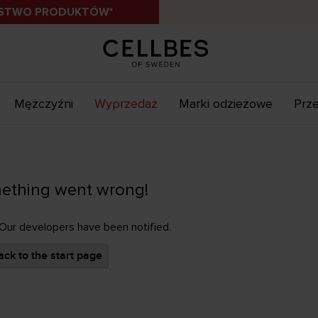
ÓSTWO PRODUKTÓW*
Mężczyźni
Wyprzedaż
Marki odzieżowe
Prze
ething went wrong!
 Our developers have been notified.
ck to the start page