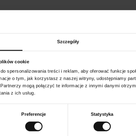
Opinie naszych klientów
Szczegóły
•
Ines P
•
05.08.2026
05.
K
KUPUJĄCY
 plików cookie
l
i
16.07.2026
e
n
do spersonalizowania treści i reklam, aby oferować funkcje sp
t
z
warów następuje zazwyczaj bardzo szybko – do 5
w
Doskonała jakość!
ormacje o tym, jak korzystasz z naszej witryny, udostępniamy p
e
ych, jednak zwrot towaru to niekończąca się
r
y
mutku – może potrwać do 20 dni roboczych.
Partnerzy mogą połączyć te informacje z innymi danymi otrzym
f
i
k
nia z ich usług.
o
w
czenie. Zobacz wersję oryginalną.
To jest tłumaczenie. 
a
n
y
Preferencje
Statystyka