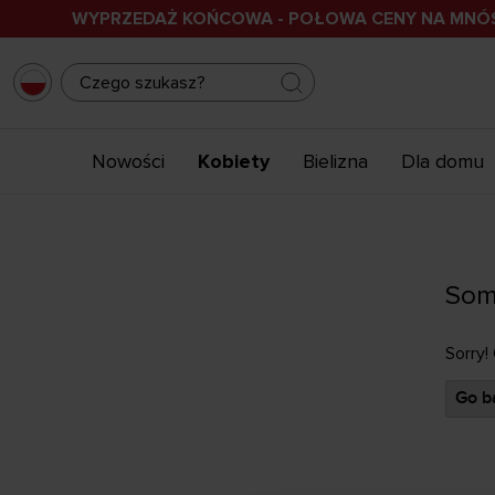
WYPRZEDAŻ KOŃCOWA - POŁOWA CENY NA MN
Nowości
Kobiety
Bielizna
Dla domu
Som
Sorry!
Go ba