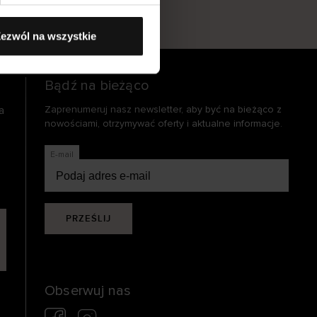
s
ezwól na wszystkie
Bądź na bieżąco
a
Zaprenumeruj nasz newsletter, aby być na bieżąco z
nowościami, otrzymywać oferty i aktualne informacje.
E-mail
PRZEŚLIJ
Obserwuj nas