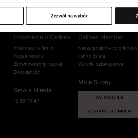
zpieczna dostawa.
Bezpieczna płatność.
60-dniowy okre
zwrotu.
Zezwól na wybór
Z
Informacje o Cellbes
Cellbes Member
Informacje o firmie
Nasze poziomy członkostw
Nasza historia
Jak to działa
Zrównoważony rozwój
Warunki członkostwa
Dostępność
y
Moje Strony
Serwis Klienta
ZALOGUJ SIĘ
12 881 15 47
ZOSTAŃ CZŁONKIEM