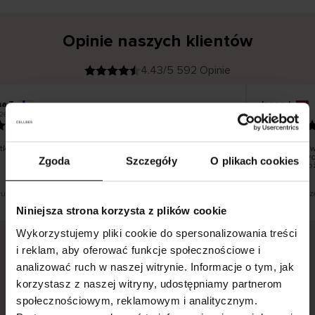
Opinie naszych klientów
4.43/5 592 Opinie
na T
Inese J
K
KUPUJĄCY
26
05.08.2026
l
i
19.07.2026
e
n
t
z
w
e
ko dobrze i pięknie
Dostawa towa
r
y
dni roboczych
Zgoda
Szczegóły
O plikach cookies
f
smutku – moż
i
k
o
w
a
n
y
tłumaczenie. Zobacz wersję oryginalną.
To jest tłumacz
Niniejsza strona korzysta z plików cookie
Wykorzystujemy pliki cookie do spersonalizowania treści
i reklam, aby oferować funkcje społecznościowe i
analizować ruch w naszej witrynie. Informacje o tym, jak
Bezpieczna dostawa.
Bezpieczna płatność.
korzystasz z naszej witryny, udostępniamy partnerom
60-dniowy okres zwrotu.
społecznościowym, reklamowym i analitycznym.