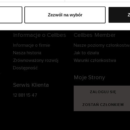
zpieczna dostawa.
Bezpieczna płatność.
60-dniowy okre
zwrotu.
Zezwól na wybór
Z
Informacje o Cellbes
Cellbes Member
Informacje o firmie
Nasze poziomy członkostw
Nasza historia
Jak to działa
Zrównoważony rozwój
Warunki członkostwa
Dostępność
y
Moje Strony
Serwis Klienta
ZALOGUJ SIĘ
12 881 15 47
ZOSTAŃ CZŁONKIEM