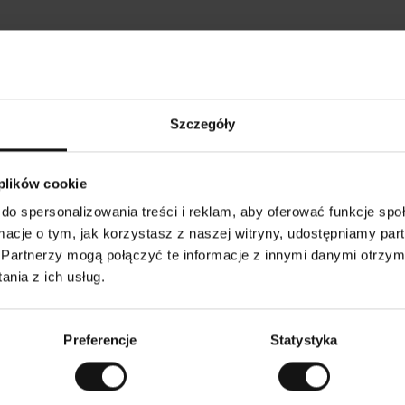
Opinie naszych klientów
Szczegóły
•
Ines P
•
05.08.2026
05.
K
KUPUJĄCY
 plików cookie
l
i
16.07.2026
e
n
do spersonalizowania treści i reklam, aby oferować funkcje sp
t
z
warów następuje zazwyczaj bardzo szybko – do 5
w
Doskonała jakość!
ormacje o tym, jak korzystasz z naszej witryny, udostępniamy p
e
ych, jednak zwrot towaru to niekończąca się
r
y
mutku – może potrwać do 20 dni roboczych.
Partnerzy mogą połączyć te informacje z innymi danymi otrzym
f
i
k
nia z ich usług.
o
w
czenie. Zobacz wersję oryginalną.
To jest tłumaczenie. 
a
n
y
Preferencje
Statystyka