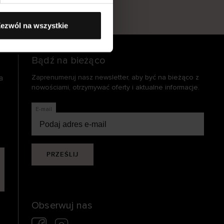
s
ezwól na wszystkie
Bądź na bieżąco
a
Zaprenumeruj nasz newsletter, aby być na bieżąco z
nowościami, otrzymywać oferty i aktualne informacje.
E-mail
PRZEŚLIJ
Obserwuj nas