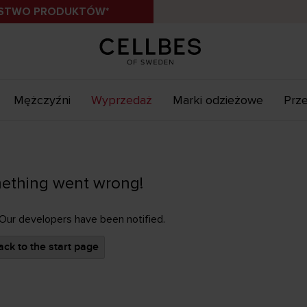
ÓSTWO PRODUKTÓW*
Mężczyźni
Wyprzedaż
Marki odzieżowe
Prze
ething went wrong!
 Our developers have been notified.
ck to the start page