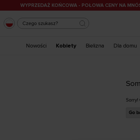
WYPRZEDAŻ KOŃCOWA - POŁOWA CENY NA MN
Nowości
Kobiety
Bielizna
Dla domu
Som
Sorry!
Go ba