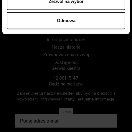
Zezwól na wybór
ZALOGUJ SIĘ
Odmowa
ZOSTAŃ CZŁONKIEM
Informacje o Cellbes
Informacje o firmie
Nasza historia
Zrównoważony rozwój
Dostępność
Serwis Klienta
12 881 15 47
Bądź na bieżąco
Zaprenumeruj nasz newsletter, aby być na bieżąco z
nowościami, otrzymywać oferty i aktualne informacje.
E-mail