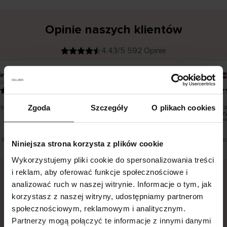
Opinie naszych klientów
4.43/5 592 Opinie
ina T
Inese J
K
KUPUJĄCY
2026
05.08.2026
l
i
19.07.2026
e
n
t
z
w
e
tko dobrze i pięknie
Dostawa to
Zgoda
Szczegóły
O plikach cookies
r
y
dni roboczy
f
smutku – mo
i
k
o
w
a
n
y
t tłumaczenie. Zobacz wersję oryginalną.
To jest tłuma
Niniejsza strona korzysta z plików cookie
Wykorzystujemy pliki cookie do spersonalizowania treści
i reklam, aby oferować funkcje społecznościowe i
analizować ruch w naszej witrynie. Informacje o tym, jak
Bezpieczna dostawa.
Bezpieczna płatność.
korzystasz z naszej witryny, udostępniamy partnerom
społecznościowym, reklamowym i analitycznym.
60-dniowy okres zwrotu.
Partnerzy mogą połączyć te informacje z innymi danymi