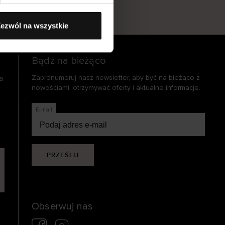
s
ezwól na wszystkie
Bądź na bieżąco
a
Zaprenumeruj nasz newsletter, aby być na bieżąco z
nowościami, otrzymywać oferty i aktualne informacje.
E-mail
PRZEŚLIJ
Obserwuj nas