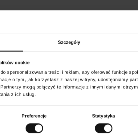
Opinie naszych klientów
Szczegóły
•
Tods T
•
05.08.2026
05
K
KUPUJĄCY
 plików cookie
l
i
17.07.2026
e
n
do spersonalizowania treści i reklam, aby oferować funkcje sp
t
z
akość! I przystępna cena!
w
Wszystko zgodnie
ormacje o tym, jak korzystasz z naszej witryny, udostępniamy p
e
r
y
Partnerzy mogą połączyć te informacje z innymi danymi otrzym
f
i
k
nia z ich usług.
o
w
czenie. Zobacz wersję oryginalną.
To jest tłumaczenie. 
a
n
y
Preferencje
Statystyka