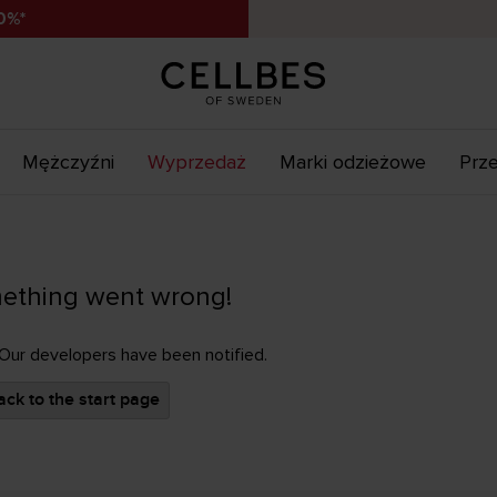
0%*
Mężczyźni
Wyprzedaż
Marki odzieżowe
Prze
ething went wrong!
 Our developers have been notified.
ck to the start page