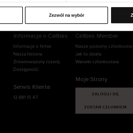
zpieczna dostawa.
Bezpieczna płatność.
60-dniowy okre
zwrotu.
Zezwól na wybór
Z
Informacje o Cellbes
Cellbes Member
Informacje o firmie
Nasze poziomy członkostw
Nasza historia
Jak to działa
Zrównoważony rozwój
Warunki członkostwa
Dostępność
y
Moje Strony
Serwis Klienta
ZALOGUJ SIĘ
12 881 15 47
ZOSTAŃ CZŁONKIEM