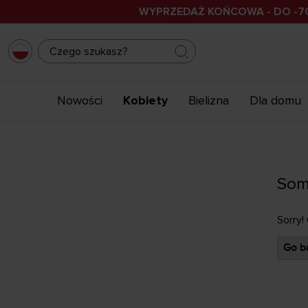
WYPRZEDAŻ KOŃCOWA - DO -7
Nowości
Kobiety
Bielizna
Dla domu
Som
Sorry!
Go ba