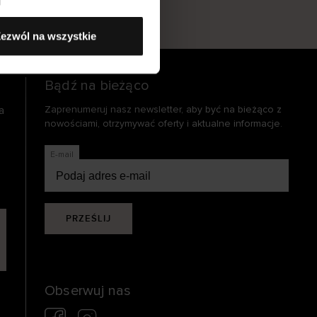
s
ezwól na wszystkie
Bądź na bieżąco
a
Zaprenumeruj nasz newsletter, aby być na bieżąco z
nowościami, otrzymywać oferty i aktualne informacje.
E-mail
PRZEŚLIJ
Obserwuj nas