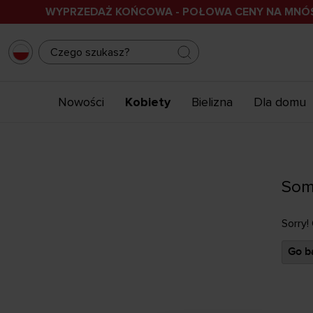
WYPRZEDAŻ KOŃCOWA - POŁOWA CENY NA MN
Nowości
Kobiety
Bielizna
Dla domu
Som
Sorry!
Go ba