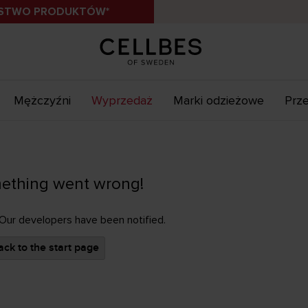
ÓSTWO PRODUKTÓW*
Mężczyźni
Wyprzedaż
Marki odzieżowe
Prze
ething went wrong!
 Our developers have been notified.
ck to the start page