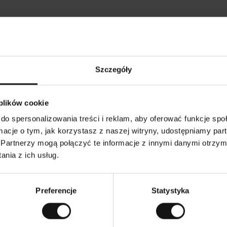
Opinie naszych klientów
Szczegóły
•
Ines P
•
05.08.2026
05.
K
KUPUJĄCY
 plików cookie
l
i
16.07.2026
e
n
do spersonalizowania treści i reklam, aby oferować funkcje sp
t
z
arów następuje zazwyczaj bardzo szybko – do 5
w
Doskonała jakość!
ormacje o tym, jak korzystasz z naszej witryny, udostępniamy p
e
ch, jednak zwrot towaru to niekończąca się
r
y
utku – może potrwać do 20 dni roboczych.
Partnerzy mogą połączyć te informacje z innymi danymi otrzym
f
i
k
nia z ich usług.
o
w
zenie. Zobacz wersję oryginalną.
To jest tłumaczenie. Z
a
n
y
Preferencje
Statystyka