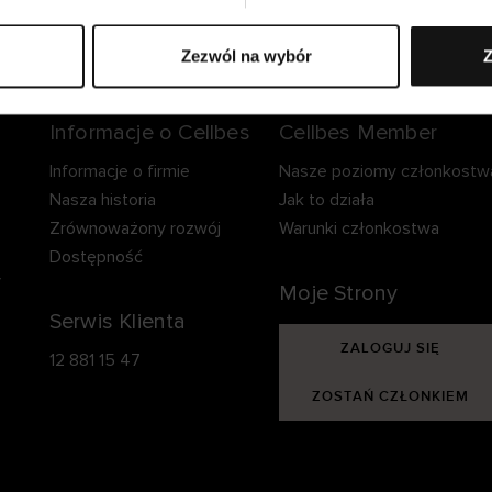
zpieczna dostawa.
Bezpieczna płatność.
60-dniowy okre
zwrotu.
Zezwól na wybór
Z
Informacje o Cellbes
Cellbes Member
Informacje o firmie
Nasze poziomy członkostw
Nasza historia
Jak to działa
Zrównoważony rozwój
Warunki członkostwa
Dostępność
y
Moje Strony
Serwis Klienta
ZALOGUJ SIĘ
12 881 15 47
ZOSTAŃ CZŁONKIEM