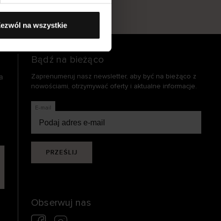
s
ezwól na wszystkie
Bądź na bieżąco
a
Zaprenumeruj nasz newsletter, aby być na bieżąco z
nowościami, otrzymywać oferty i aktualne informacje.
E-mail
PRZEŚLIJ
Obserwuj nas