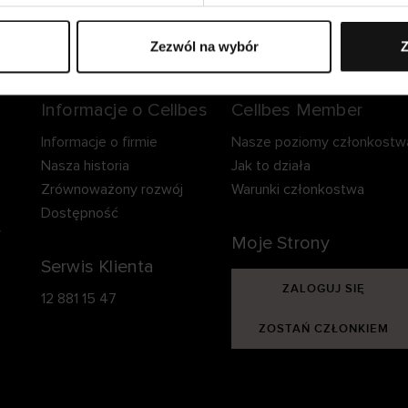
zpieczna dostawa.
Bezpieczna płatność.
60-dniowy okre
zwrotu.
Zezwól na wybór
Z
Informacje o Cellbes
Cellbes Member
Informacje o firmie
Nasze poziomy członkostw
Nasza historia
Jak to działa
Zrównoważony rozwój
Warunki członkostwa
Dostępność
y
Moje Strony
Serwis Klienta
ZALOGUJ SIĘ
12 881 15 47
ZOSTAŃ CZŁONKIEM