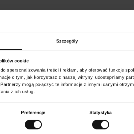
Opinie naszych klientów
Szczegóły
•
Ines P
•
05.08.2026
05
K
KUPUJĄCY
 plików cookie
l
i
16.07.2026
e
n
do spersonalizowania treści i reklam, aby oferować funkcje sp
t
z
warów następuje zazwyczaj bardzo szybko – do 5
w
Doskonała jakość
ormacje o tym, jak korzystasz z naszej witryny, udostępniamy p
e
ych, jednak zwrot towaru to niekończąca się
r
y
mutku – może potrwać do 20 dni roboczych.
Partnerzy mogą połączyć te informacje z innymi danymi otrzym
f
i
k
nia z ich usług.
o
w
czenie. Zobacz wersję oryginalną.
To jest tłumaczenie.
a
n
y
Preferencje
Statystyka