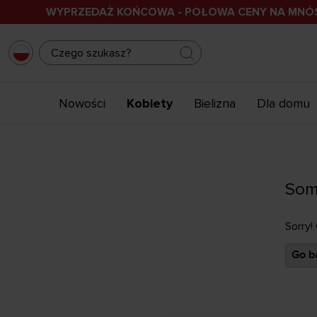
WYPRZEDAŻ KOŃCOWA - POŁOWA CENY NA MN
Nowości
Kobiety
Bielizna
Dla domu
Som
Sorry!
Go ba