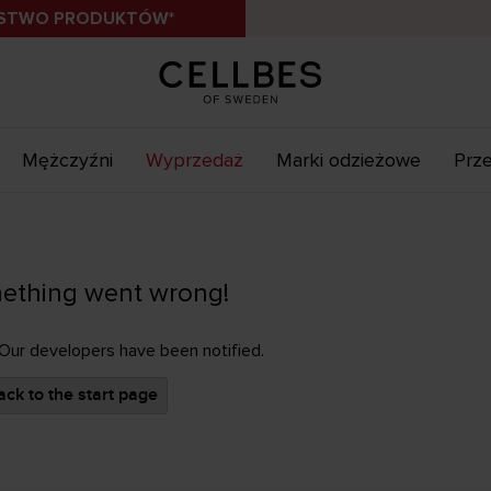
ÓSTWO PRODUKTÓW*
Mężczyźni
Wyprzedaż
Marki odzieżowe
Prze
ething went wrong!
 Our developers have been notified.
ck to the start page