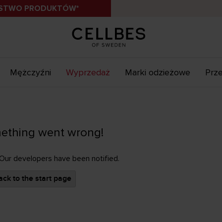
ÓSTWO PRODUKTÓW*
Mężczyźni
Wyprzedaż
Marki odzieżowe
Prze
ething went wrong!
 Our developers have been notified.
ck to the start page