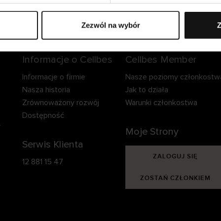
zpieczna dostawa.
Bezpieczna płatność.
60-dniowy okre
zwrotu.
Zezwól na wybór
Z
Informacje o Cellbes
Cellbes Member
Informacje o firmie
Nasze poziomy członkostw
Nasza historia
Jak to działa
Zrównoważony rozwój
Warunki członkostwa
Dostępność
y
Moje Strony
Serwis Klienta
ZALOGUJ SIĘ
12 881 15 47
ZOSTAŃ CZŁONKIEM