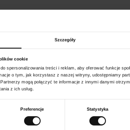
Opinie naszych klientów
Szczegóły
•
Ines P
•
05.08.2026
05
K
KUPUJĄCY
 plików cookie
l
i
16.07.2026
e
n
do spersonalizowania treści i reklam, aby oferować funkcje sp
t
z
owarów następuje zazwyczaj bardzo szybko – do 5
w
Doskonała jakość
ormacje o tym, jak korzystasz z naszej witryny, udostępniamy p
e
ych, jednak zwrot towaru to niekończąca się
r
y
mutku – może potrwać do 20 dni roboczych.
Partnerzy mogą połączyć te informacje z innymi danymi otrzym
f
i
k
nia z ich usług.
o
w
aczenie. Zobacz wersję oryginalną.
To jest tłumaczenie.
a
n
y
Preferencje
Statystyka