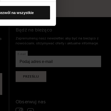
s
ezwól na wszystkie
Bądź na bieżąco
a
Zaprenumeruj nasz newsletter, aby być na bieżąco z
nowościami, otrzymywać oferty i aktualne informacje.
E-mail
PRZEŚLIJ
Obserwuj nas