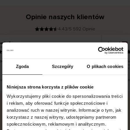
Opinie naszych klientów
4.43/5 592 Opinie
na T
Inese J
K
KUPUJĄCY
26
05.08.2026
l
i
19.07.2026
e
n
t
z
w
e
ko dobrze i pięknie
Dostawa towa
r
y
dni roboczych
Zgoda
Szczegóły
O plikach cookies
f
smutku – moż
i
k
o
w
a
n
y
tłumaczenie. Zobacz wersję oryginalną.
To jest tłumacz
Niniejsza strona korzysta z plików cookie
Wykorzystujemy pliki cookie do spersonalizowania treści
i reklam, aby oferować funkcje społecznościowe i
analizować ruch w naszej witrynie. Informacje o tym, jak
Bezpieczna dostawa.
Bezpieczna płatność.
korzystasz z naszej witryny, udostępniamy partnerom
60-dniowy okres zwrotu.
społecznościowym, reklamowym i analitycznym.