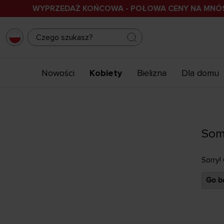
WYPRZEDAŻ KOŃCOWA - POŁOWA CENY NA MN
Nowości
Kobiety
Bielizna
Dla domu
Som
Sorry!
Go ba