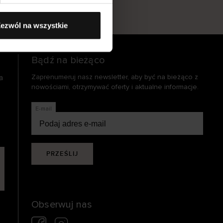
s
ezwól na wszystkie
Bądź na bieżąco
a
Zaprenumeruj nasz newsletter, aby być na bieżąco z
nowościami, otrzymywać oferty i aktualne informacje.
E-mail
PRZEŚLIJ
Obserwuj nas