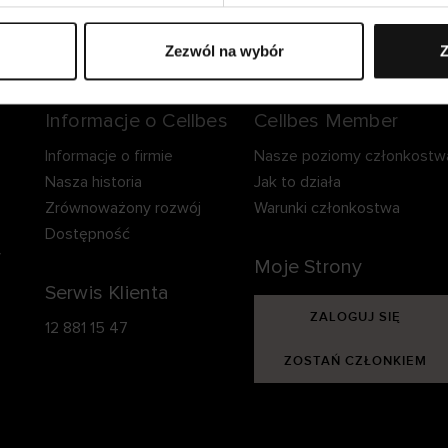
zpieczna dostawa.
Bezpieczna płatność.
60-dniowy okre
zwrotu.
Zezwól na wybór
Z
Informacje o Cellbes
Cellbes Member
Informacje o firmie
Nasze poziomy członkostw
Nasza historia
Jak to działa
Zrównoważony rozwój
Warunki członkostwa
Dostępność
y
Moje Strony
Serwis Klienta
ZALOGUJ SIĘ
12 881 15 47
ZOSTAŃ CZŁONKIEM