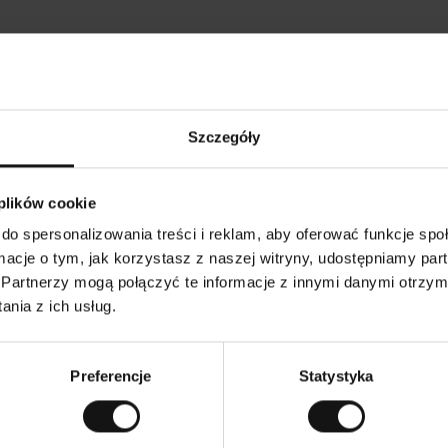
Opinie naszych klientów
Szczegóły
•
Ines P
•
05.08.2026
05
K
KUPUJĄCY
 plików cookie
l
i
16.07.2026
e
n
do spersonalizowania treści i reklam, aby oferować funkcje sp
t
z
owarów następuje zazwyczaj bardzo szybko – do 5
w
Doskonała jakość
ormacje o tym, jak korzystasz z naszej witryny, udostępniamy p
e
ych, jednak zwrot towaru to niekończąca się
r
y
smutku – może potrwać do 20 dni roboczych.
Partnerzy mogą połączyć te informacje z innymi danymi otrzym
f
i
k
nia z ich usług.
o
w
aczenie. Zobacz wersję oryginalną.
To jest tłumaczenie.
a
n
y
Preferencje
Statystyka