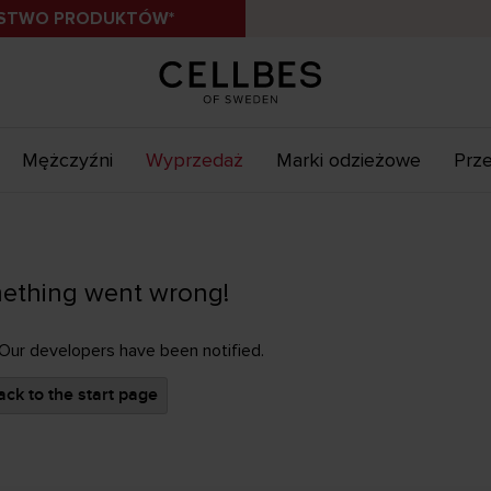
ÓSTWO PRODUKTÓW*
Mężczyźni
Wyprzedaż
Marki odzieżowe
Prze
ething went wrong!
 Our developers have been notified.
ck to the start page