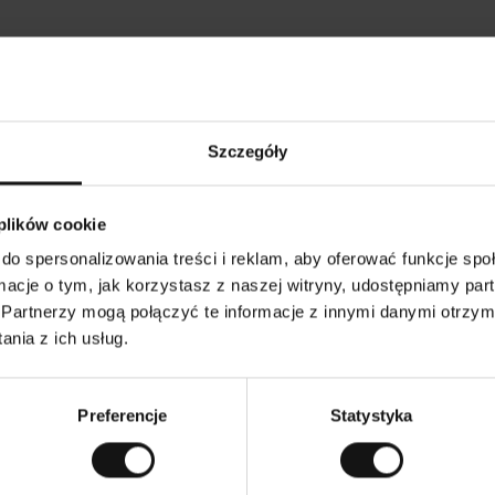
Opinie naszych klientów
Szczegóły
•
Ines P
•
05.08.2026
05
K
KUPUJĄCY
 plików cookie
l
i
16.07.2026
e
n
do spersonalizowania treści i reklam, aby oferować funkcje sp
t
z
warów następuje zazwyczaj bardzo szybko – do 5
w
Doskonała jakość
ormacje o tym, jak korzystasz z naszej witryny, udostępniamy p
e
ych, jednak zwrot towaru to niekończąca się
r
y
mutku – może potrwać do 20 dni roboczych.
Partnerzy mogą połączyć te informacje z innymi danymi otrzym
f
i
k
nia z ich usług.
o
w
czenie. Zobacz wersję oryginalną.
To jest tłumaczenie.
a
n
y
Preferencje
Statystyka