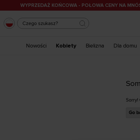
WYPRZEDAŻ KOŃCOWA - POŁOWA CENY NA MN
Nowości
Kobiety
Bielizna
Dla domu
Som
Sorry!
Go ba