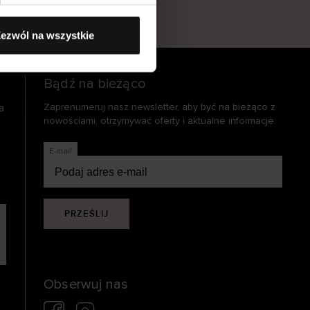
s
ezwól na wszystkie
Bądź na bieżąco
a
Zaprenumeruj nasz newsletter, aby być na bieżąco z
nowościami, otrzymywać oferty i aktualne informacje.
E-mail
PRZEŚLIJ
Obserwuj nas