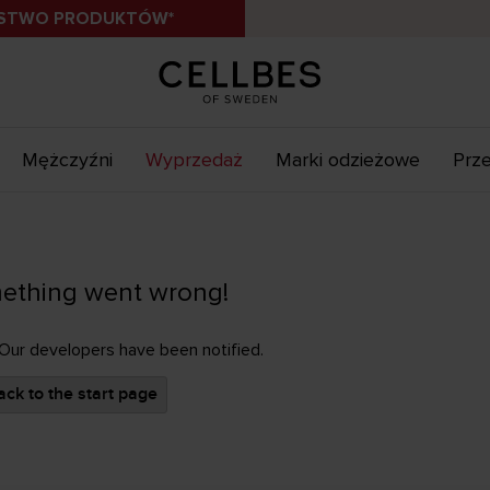
ÓSTWO PRODUKTÓW*
Mężczyźni
Wyprzedaż
Marki odzieżowe
Prze
ething went wrong!
 Our developers have been notified.
ck to the start page