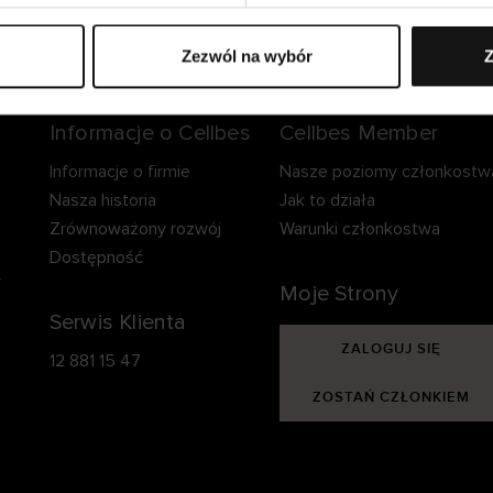
zpieczna dostawa.
Bezpieczna płatność.
60-dniowy okre
zwrotu.
Zezwól na wybór
Z
Informacje o Cellbes
Cellbes Member
Informacje o firmie
Nasze poziomy członkostw
Nasza historia
Jak to działa
Zrównoważony rozwój
Warunki członkostwa
Dostępność
y
Moje Strony
Serwis Klienta
ZALOGUJ SIĘ
12 881 15 47
ZOSTAŃ CZŁONKIEM