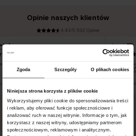
Opinie naszych klientów
4.43/5 592 Opinie
a T
Inese J
K
KUPUJĄCY
6
05.08.2026
l
i
19.07.2026
e
n
t
z
w
e
o dobrze i pięknie
Dostawa towa
r
y
dni roboczych
Zgoda
Szczegóły
O plikach cookies
f
smutku – moż
i
k
o
w
a
n
y
tłumaczenie. Zobacz wersję oryginalną.
To jest tłumacze
Niniejsza strona korzysta z plików cookie
Wykorzystujemy pliki cookie do spersonalizowania treści
i reklam, aby oferować funkcje społecznościowe i
analizować ruch w naszej witrynie. Informacje o tym, jak
Bezpieczna dostawa.
Bezpieczna płatność.
korzystasz z naszej witryny, udostępniamy partnerom
60-dniowy okres zwrotu.
społecznościowym, reklamowym i analitycznym.