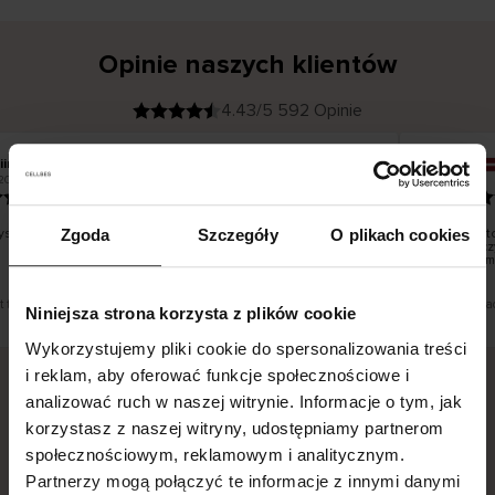
Opinie naszych klientów
4.43/5 592 Opinie
iina T
Inese J
K
KUPUJĄCY
2026
05.08.2026
l
i
19.07.2026
e
n
t
z
w
e
stko dobrze i pięknie
Dostawa to
Zgoda
Szczegóły
O plikach cookies
r
y
dni roboczy
f
smutku – m
i
k
o
w
a
n
y
st tłumaczenie. Zobacz wersję oryginalną.
To jest tłuma
Niniejsza strona korzysta z plików cookie
Wykorzystujemy pliki cookie do spersonalizowania treści
i reklam, aby oferować funkcje społecznościowe i
analizować ruch w naszej witrynie. Informacje o tym, jak
Bezpieczna dostawa.
Bezpieczna płatność.
korzystasz z naszej witryny, udostępniamy partnerom
społecznościowym, reklamowym i analitycznym.
60-dniowy okres zwrotu.
Partnerzy mogą połączyć te informacje z innymi danymi