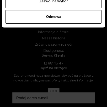
Zezwól na wybór
ZALOGUJ SIĘ
Odmowa
ZOSTAŃ CZŁONKIEM
Informacje o Cellbes
Informacje o firmie
Nasza historia
Zrównoważony rozwój
Dostępność
Serwis Klienta
12 881 15 47
Bądź na bieżąco
Zaprenumeruj nasz newsletter, aby być na bieżąco z
nowościami, otrzymywać oferty i aktualne informacje.
E-mail