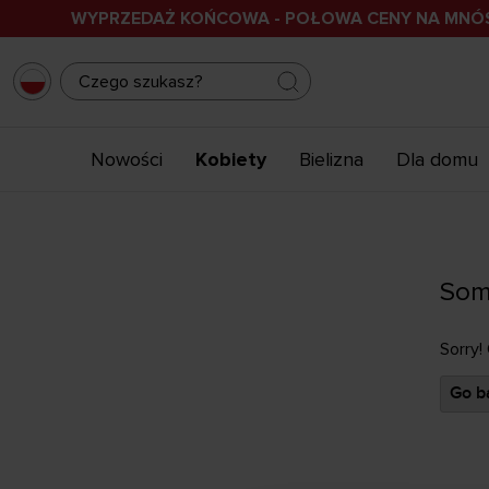
WYPRZEDAŻ KOŃCOWA - POŁOWA CENY NA MN
Nowości
Kobiety
Bielizna
Dla domu
Som
Sorry!
Go ba