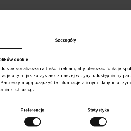
Opinie naszych klientów
Szczegóły
•
Ines P
•
05.08.2026
05.
K
KUPUJĄCY
 plików cookie
l
i
16.07.2026
e
n
do spersonalizowania treści i reklam, aby oferować funkcje sp
t
z
warów następuje zazwyczaj bardzo szybko – do 5
w
Doskonała jakość!
ormacje o tym, jak korzystasz z naszej witryny, udostępniamy p
e
ych, jednak zwrot towaru to niekończąca się
r
y
mutku – może potrwać do 20 dni roboczych.
Partnerzy mogą połączyć te informacje z innymi danymi otrzym
f
i
k
nia z ich usług.
o
w
czenie. Zobacz wersję oryginalną.
To jest tłumaczenie. 
a
n
y
Preferencje
Statystyka