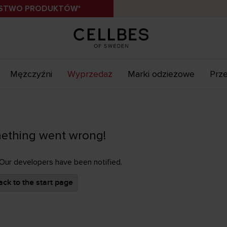
ÓSTWO PRODUKTÓW*
Mężczyźni
Wyprzedaż
Marki odzieżowe
Prze
ething went wrong!
 Our developers have been notified.
ck to the start page