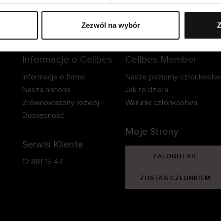
zpieczna dostawa.
Bezpieczna płatność.
60-dniowy okre
zwrotu.
Zezwól na wybór
Z
Informacje o Cellbes
Cellbes Member
Informacje o firmie
Nasze poziomy członkostw
Nasza historia
Jak to działa
Zrównoważony rozwój
Warunki członkostwa
Dostępność
y
Moje Strony
Serwis Klienta
ZALOGUJ SIĘ
12 881 15 47
ZOSTAŃ CZŁONKIEM