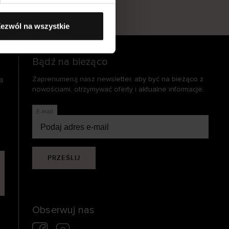
s
ezwól na wszystkie
Bądź na bieżąco
a
Zaprenumeruj nasz newsletter, aby być na bieżąco z
nowościami, otrzymywać oferty i aktualne informacje.
E-mail
PRZEŚLIJ
Obserwuj nas