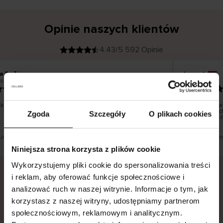
Opinie naszych klientów
4.43/5 592 Opinie
a T
Inese J
K
KUPUJĄCY
26
05.08.2026
l
i
19.07.2026
e
n
t
z
w
e
ko dobrze i pięknie
Dostawa towa
r
y
dni roboczych
Zgoda
Szczegóły
O plikach cookies
f
smutku – moż
i
k
o
w
a
n
y
tłumaczenie. Zobacz wersję oryginalną.
To jest tłumacz
Niniejsza strona korzysta z plików cookie
Wykorzystujemy pliki cookie do spersonalizowania treści
i reklam, aby oferować funkcje społecznościowe i
analizować ruch w naszej witrynie. Informacje o tym, jak
Bezpieczna dostawa.
Bezpieczna płatność.
korzystasz z naszej witryny, udostępniamy partnerom
60-dniowy okres zwrotu.
społecznościowym, reklamowym i analitycznym.