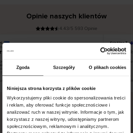
Opinie naszych klientów
4.43/5 593 Opinie
H
Kristiina T
K
KUPUJĄCY
26
06.08.2026
l
i
22.07.2026
e
n
t
z
w
e
ył dobry, ale szkoda, że nie można wybrać firmy
Wszystko dob
r
skiej. Nie można doręczać paczek do paczkomatów DPD i
y
Zgoda
Szczegóły
O plikach cookies
f
d, które byłyby bardziej odpowiednie dla miejsca
i
k
zkania.
o
w
a
n
y
tłumaczenie. Zobacz wersję oryginalną.
To jest tłumacz
Niniejsza strona korzysta z plików cookie
Wykorzystujemy pliki cookie do spersonalizowania treści
i reklam, aby oferować funkcje społecznościowe i
analizować ruch w naszej witrynie. Informacje o tym, jak
Bezpieczna dostawa.
Bezpieczna płatność.
korzystasz z naszej witryny, udostępniamy partnerom
60-dniowy okres zwrotu.
społecznościowym, reklamowym i analitycznym.