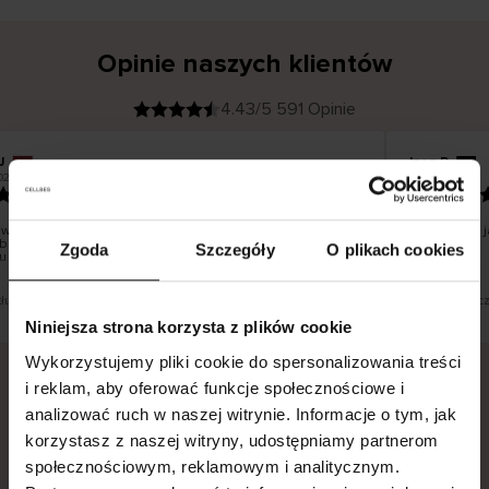
Opinie naszych klientów
4.43/5 591 Opinie
J
Ines P
K
KUPUJĄCY
05.08.2026
026
l
i
16.07.2026
e
n
t
z
w
e
wa towarów następuje zazwyczaj bardzo szybko – do 5
Doskonała ja
r
boczych, jednak zwrot towaru to niekończąca się historia
y
Zgoda
Szczegóły
O plikach cookies
f
u – może potrwać do 20 dni roboczych.
i
k
o
w
a
n
y
 tłumaczenie. Zobacz wersję oryginalną.
To jest tłumac
Niniejsza strona korzysta z plików cookie
Wykorzystujemy pliki cookie do spersonalizowania treści
i reklam, aby oferować funkcje społecznościowe i
analizować ruch w naszej witrynie. Informacje o tym, jak
Bezpieczna dostawa.
Bezpieczna płatność.
korzystasz z naszej witryny, udostępniamy partnerom
60-dniowy okres zwrotu.
społecznościowym, reklamowym i analitycznym.