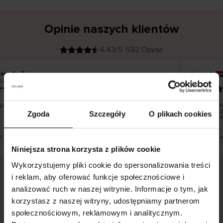
Opinie naszych klientów
4.43/5 592 Opinie
iina T
Inese J
K
KUPUJĄCY
2026
05.08.2026
l
i
19.07.2026
e
n
t
z
w
e
stko dobrze i pięknie
Dostawa to
r
y
dni robocz
Zgoda
Szczegóły
O plikach cookies
f
smutku – m
i
k
o
w
a
n
y
st tłumaczenie. Zobacz wersję oryginalną.
To jest tłuma
Niniejsza strona korzysta z plików cookie
Wykorzystujemy pliki cookie do spersonalizowania treści
i reklam, aby oferować funkcje społecznościowe i
analizować ruch w naszej witrynie. Informacje o tym, jak
Bezpieczna dostawa.
Bezpieczna płatność.
korzystasz z naszej witryny, udostępniamy partnerom
60-dniowy okres zwrotu.
społecznościowym, reklamowym i analitycznym.