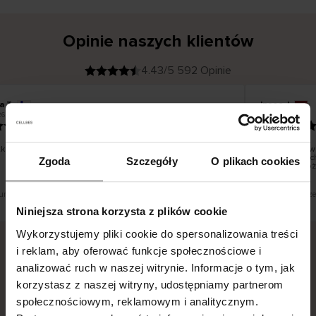
Opinie naszych klientów
4.43/5 592 Opinie
a T
Inese J
K
KUPUJĄCY
6
05.08.2026
l
i
19.07.2026
e
n
t
z
w
e
o dobrze i pięknie
Dostawa towa
r
y
dni roboczych
Zgoda
Szczegóły
O plikach cookies
f
smutku – moż
i
k
o
w
a
n
y
tłumaczenie. Zobacz wersję oryginalną.
To jest tłumacze
Niniejsza strona korzysta z plików cookie
Wykorzystujemy pliki cookie do spersonalizowania treści
i reklam, aby oferować funkcje społecznościowe i
analizować ruch w naszej witrynie. Informacje o tym, jak
Bezpieczna dostawa.
Bezpieczna płatność.
korzystasz z naszej witryny, udostępniamy partnerom
60-dniowy okres zwrotu.
społecznościowym, reklamowym i analitycznym.