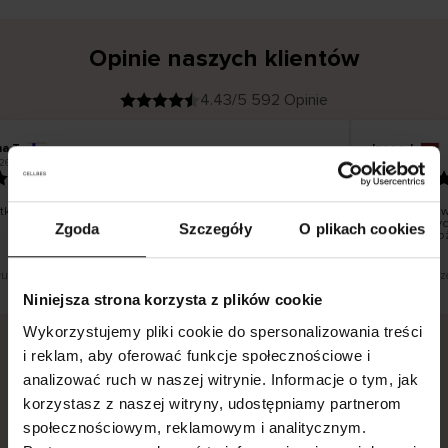
Opinie naszych klientów
4.43/5 592 Opinie
na T
Inese J
K
KUPUJĄCY
26
05.08.2026
l
i
19.07.2026
e
n
t
z
w
e
ko dobrze i pięknie
Dostawa towa
r
y
dni roboczych
Zgoda
Szczegóły
O plikach cookies
f
smutku – moż
i
k
o
w
a
n
y
tłumaczenie. Zobacz wersję oryginalną.
To jest tłumacz
Niniejsza strona korzysta z plików cookie
Wykorzystujemy pliki cookie do spersonalizowania treści
i reklam, aby oferować funkcje społecznościowe i
analizować ruch w naszej witrynie. Informacje o tym, jak
Bezpieczna dostawa.
Bezpieczna płatność.
korzystasz z naszej witryny, udostępniamy partnerom
60-dniowy okres zwrotu.
społecznościowym, reklamowym i analitycznym.