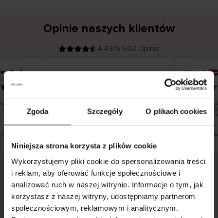
Opinie naszych klientów
4.43/5 592 Opinie
ina T
Inese J
K
KUPUJĄCY
2026
05.08.2026
l
i
19.07.2026
e
n
t
z
w
e
tko dobrze i pięknie
Dostawa to
r
y
dni roboczy
Zgoda
Szczegóły
O plikach cookies
f
smutku – m
i
k
o
w
a
n
y
t tłumaczenie. Zobacz wersję oryginalną.
To jest tłuma
Niniejsza strona korzysta z plików cookie
Wykorzystujemy pliki cookie do spersonalizowania treści
i reklam, aby oferować funkcje społecznościowe i
analizować ruch w naszej witrynie. Informacje o tym, jak
Bezpieczna dostawa.
Bezpieczna płatność.
korzystasz z naszej witryny, udostępniamy partnerom
60-dniowy okres zwrotu.
społecznościowym, reklamowym i analitycznym.