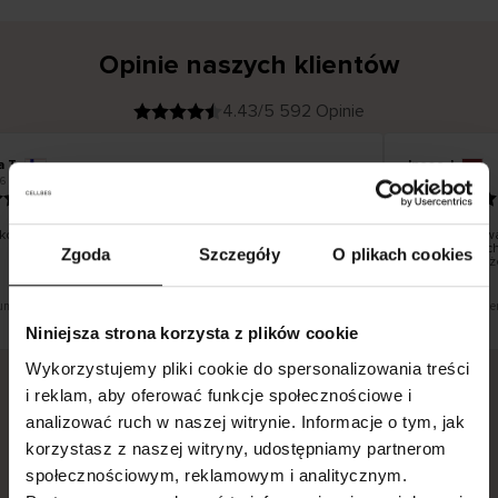
Opinie naszych klientów
4.43/5 592 Opinie
a T
Inese J
K
KUPUJĄCY
6
05.08.2026
l
i
19.07.2026
e
n
t
z
w
e
o dobrze i pięknie
Dostawa towa
r
y
dni roboczych
Zgoda
Szczegóły
O plikach cookies
f
smutku – może
i
k
o
w
a
n
y
tłumaczenie. Zobacz wersję oryginalną.
To jest tłumacze
Niniejsza strona korzysta z plików cookie
Wykorzystujemy pliki cookie do spersonalizowania treści
i reklam, aby oferować funkcje społecznościowe i
analizować ruch w naszej witrynie. Informacje o tym, jak
Bezpieczna dostawa.
Bezpieczna płatność.
korzystasz z naszej witryny, udostępniamy partnerom
60-dniowy okres zwrotu.
społecznościowym, reklamowym i analitycznym.