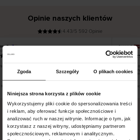
Opinie naszych klientów
4.43/5 592 Opinie
ina T
Inese J
K
KUPUJĄCY
2026
05.08.2026
l
i
19.07.2026
e
n
t
z
w
e
tko dobrze i pięknie
Dostawa to
r
y
dni roboczy
Zgoda
Szczegóły
O plikach cookies
f
smutku – mo
i
k
o
w
a
n
y
t tłumaczenie. Zobacz wersję oryginalną.
To jest tłuma
Niniejsza strona korzysta z plików cookie
Wykorzystujemy pliki cookie do spersonalizowania treści
i reklam, aby oferować funkcje społecznościowe i
analizować ruch w naszej witrynie. Informacje o tym, jak
Bezpieczna dostawa.
Bezpieczna płatność.
korzystasz z naszej witryny, udostępniamy partnerom
60-dniowy okres zwrotu.
społecznościowym, reklamowym i analitycznym.