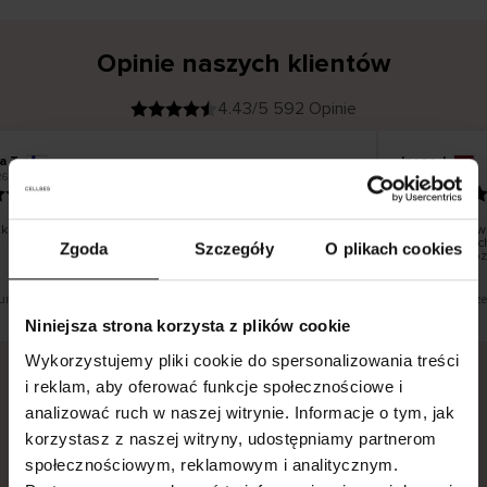
Opinie naszych klientów
4.43/5 592 Opinie
a T
Inese J
K
KUPUJĄCY
26
05.08.2026
l
i
19.07.2026
e
n
t
z
w
e
ko dobrze i pięknie
Dostawa towa
r
y
dni roboczych
Zgoda
Szczegóły
O plikach cookies
f
smutku – moż
i
k
o
w
a
n
y
tłumaczenie. Zobacz wersję oryginalną.
To jest tłumacz
Niniejsza strona korzysta z plików cookie
Wykorzystujemy pliki cookie do spersonalizowania treści
i reklam, aby oferować funkcje społecznościowe i
analizować ruch w naszej witrynie. Informacje o tym, jak
Bezpieczna dostawa.
Bezpieczna płatność.
korzystasz z naszej witryny, udostępniamy partnerom
60-dniowy okres zwrotu.
społecznościowym, reklamowym i analitycznym.