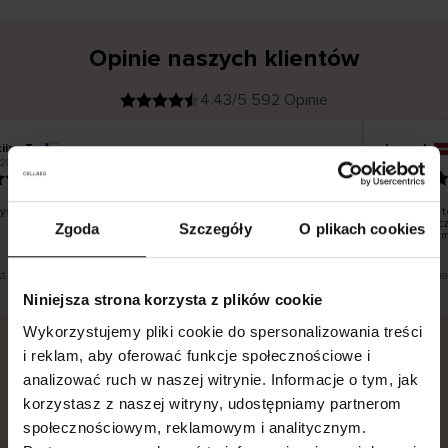
Opinie naszych klientów
4.43/5 592 Opinie
iina T
Inese J
K
KUPUJĄCY
.2026
05.08.2026
l
i
19.07.2026
e
n
t
z
w
e
stko dobrze i pięknie
Dostawa t
r
y
dni robocz
Zgoda
Szczegóły
O plikach cookies
f
smutku – m
i
k
o
w
a
n
y
st tłumaczenie. Zobacz wersję oryginalną.
To jest tłum
Niniejsza strona korzysta z plików cookie
Wykorzystujemy pliki cookie do spersonalizowania treści
i reklam, aby oferować funkcje społecznościowe i
analizować ruch w naszej witrynie. Informacje o tym, jak
Bezpieczna dostawa.
Bezpieczna płatność.
korzystasz z naszej witryny, udostępniamy partnerom
60-dniowy okres zwrotu.
społecznościowym, reklamowym i analitycznym.