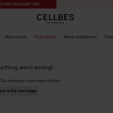
ÓSTWO PRODUKTÓW*
Mężczyźni
Wyprzedaż
Marki odzieżowe
Prze
ething went wrong!
 Our developers have been notified.
ck to the start page