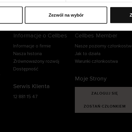
zpieczna dostawa.
Bezpieczna płatność.
60-dniowy okre
zwrotu.
Zezwól na wybór
Z
Informacje o Cellbes
Cellbes Member
Informacje o firmie
Nasze poziomy członkostw
Nasza historia
Jak to działa
Zrównoważony rozwój
Warunki członkostwa
Dostępność
y
Moje Strony
Serwis Klienta
ZALOGUJ SIĘ
12 881 15 47
ZOSTAŃ CZŁONKIEM