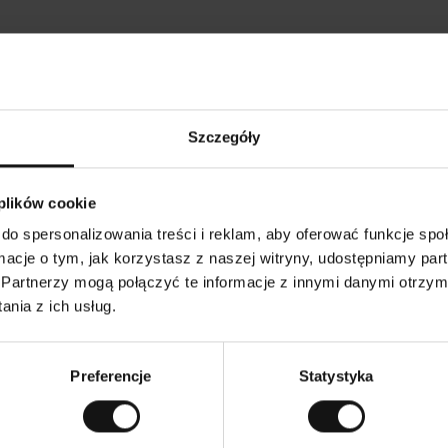
Opinie naszych klientów
Szczegóły
•
Ines P
•
05.08.2026
05
K
KUPUJĄCY
 plików cookie
l
i
16.07.2026
e
n
do spersonalizowania treści i reklam, aby oferować funkcje sp
t
z
owarów następuje zazwyczaj bardzo szybko – do 5
w
Doskonała jakość
ormacje o tym, jak korzystasz z naszej witryny, udostępniamy p
e
ych, jednak zwrot towaru to niekończąca się
r
y
mutku – może potrwać do 20 dni roboczych.
Partnerzy mogą połączyć te informacje z innymi danymi otrzym
f
i
k
nia z ich usług.
o
w
aczenie. Zobacz wersję oryginalną.
To jest tłumaczenie.
a
n
y
Preferencje
Statystyka