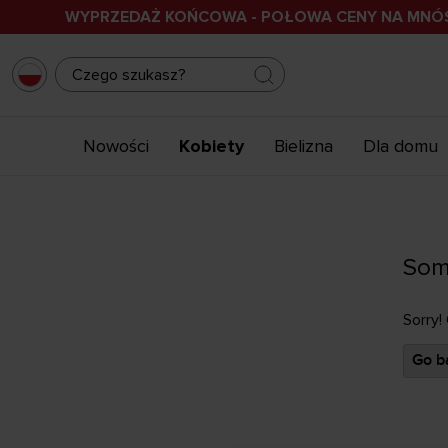
WYPRZEDAŻ KOŃCOWA - POŁOWA CENY NA MN
Nowości
Kobiety
Bielizna
Dla domu
Som
Sorry!
Go ba