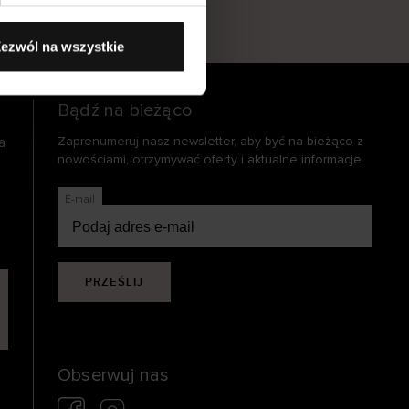
s
ezwól na wszystkie
Bądź na bieżąco
a
Zaprenumeruj nasz newsletter, aby być na bieżąco z
nowościami, otrzymywać oferty i aktualne informacje.
E-mail
PRZEŚLIJ
Obserwuj nas