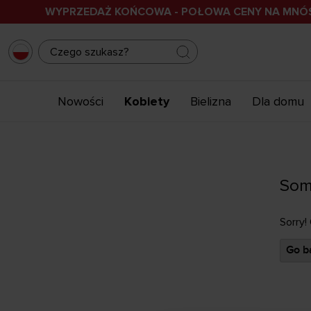
WYPRZEDAŻ KOŃCOWA - POŁOWA CENY NA MN
Nowości
Kobiety
Bielizna
Dla domu
Som
Sorry!
Go ba