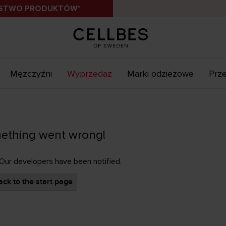
ÓSTWO PRODUKTÓW*
Mężczyźni
Wyprzedaż
Marki odzieżowe
Prze
ething went wrong!
 Our developers have been notified.
ck to the start page