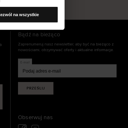
s
ezwól na wszystkie
Bądź na bieżąco
a
Zaprenumeruj nasz newsletter, aby być na bieżąco z
nowościami, otrzymywać oferty i aktualne informacje.
E-mail
PRZEŚLIJ
Obserwuj nas