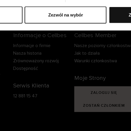
zpieczna dostawa.
Bezpieczna płatność.
60-dniowy okre
zwrotu.
Zezwól na wybór
Z
Informacje o Cellbes
Cellbes Member
Informacje o firmie
Nasze poziomy członkostw
Nasza historia
Jak to działa
Zrównoważony rozwój
Warunki członkostwa
Dostępność
y
Moje Strony
Serwis Klienta
ZALOGUJ SIĘ
12 881 15 47
ZOSTAŃ CZŁONKIEM