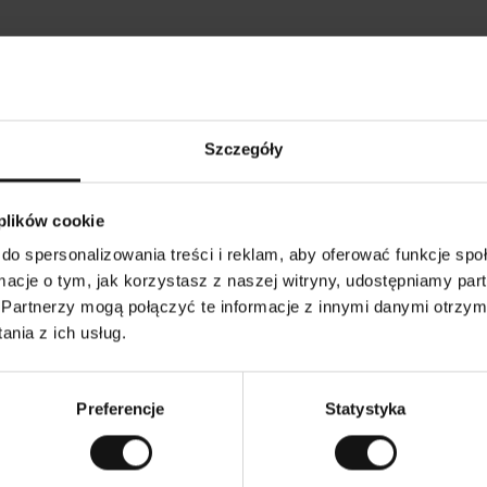
Opinie naszych klientów
Szczegóły
•
Ines P
•
05.08.2026
0
K
KUPUJĄCY
 plików cookie
l
i
16.07.2026
e
n
do spersonalizowania treści i reklam, aby oferować funkcje sp
t
z
towarów następuje zazwyczaj bardzo szybko – do 5
w
Doskonała jakoś
ormacje o tym, jak korzystasz z naszej witryny, udostępniamy p
e
zych, jednak zwrot towaru to niekończąca się
r
y
smutku – może potrwać do 20 dni roboczych.
Partnerzy mogą połączyć te informacje z innymi danymi otrzym
f
i
k
nia z ich usług.
o
w
maczenie. Zobacz wersję oryginalną.
To jest tłumaczenie
a
n
y
Preferencje
Statystyka