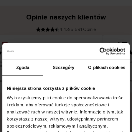
Opinie naszych klientów
4.43/5 591 Opinie
Ines P
K
KUPUJĄCY
05.08.2026
26
l
i
16.07.2026
e
n
t
z
w
e
a towarów następuje zazwyczaj bardzo szybko – do 5
Doskonała ja
r
boczych, jednak zwrot towaru to niekończąca się historia
y
Zgoda
Szczegóły
O plikach cookies
f
 – może potrwać do 20 dni roboczych.
i
k
o
w
a
n
y
tłumaczenie. Zobacz wersję oryginalną.
To jest tłumacz
Niniejsza strona korzysta z plików cookie
Wykorzystujemy pliki cookie do spersonalizowania treści
i reklam, aby oferować funkcje społecznościowe i
analizować ruch w naszej witrynie. Informacje o tym, jak
Bezpieczna dostawa.
Bezpieczna płatność.
korzystasz z naszej witryny, udostępniamy partnerom
60-dniowy okres zwrotu.
społecznościowym, reklamowym i analitycznym.