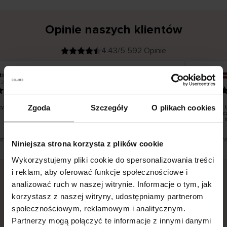
Opinie naszych klientów
4.43/5 592 Opinie
tiina T
Inese J
K
KUPUJĄCY
.2026
05.08.2026
l
i
19.07.2026
e
n
t
z
w
e
stko dobrze i pięknie
Dostawa t
Zgoda
Szczegóły
O plikach cookies
r
y
dni robocz
f
smutku – 
i
k
o
w
a
n
y
est tłumaczenie. Zobacz wersję oryginalną.
To jest tłum
Niniejsza strona korzysta z plików cookie
Wykorzystujemy pliki cookie do spersonalizowania treści
i reklam, aby oferować funkcje społecznościowe i
analizować ruch w naszej witrynie. Informacje o tym, jak
Bezpieczna dostawa.
Bezpieczna płatność.
korzystasz z naszej witryny, udostępniamy partnerom
społecznościowym, reklamowym i analitycznym.
60-dniowy okres zwrotu.
Partnerzy mogą połączyć te informacje z innymi danymi