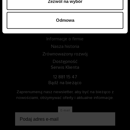
Zezwól na wybór
ZALOGUJ SIĘ
Odmowa
ZOSTAŃ CZŁONKIEM
Informacje o Cellbes
Informacje o firmie
Nasza historia
Zrównoważony rozwój
Dostępność
Serwis Klienta
12 881 15 47
Bądź na bieżąco
Zaprenumeruj nasz newsletter, aby być na bieżąco z
nowościami, otrzymywać oferty i aktualne informacje.
E-mail