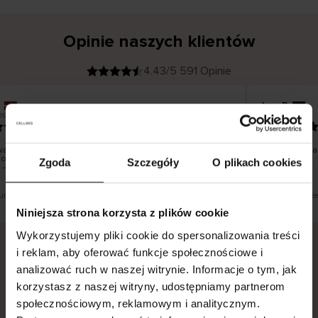
Opinie naszych klientów
4.43/5 591 Opinie
Ines P
K
KUPUJĄCY
05.08.2026
26
l
i
16.07.2026
e
n
t
z
w
e
a towarów następuje zazwyczaj bardzo szybko – do 5
Doskonała jak
r
oczych, jednak zwrot towaru to niekończąca się historia
y
Zgoda
Szczegóły
O plikach cookies
f
 – może potrwać do 20 dni roboczych.
i
k
o
w
a
n
y
tłumaczenie. Zobacz wersję oryginalną.
To jest tłumacze
Niniejsza strona korzysta z plików cookie
Wykorzystujemy pliki cookie do spersonalizowania treści
i reklam, aby oferować funkcje społecznościowe i
analizować ruch w naszej witrynie. Informacje o tym, jak
Bezpieczna dostawa.
Bezpieczna płatność.
korzystasz z naszej witryny, udostępniamy partnerom
60-dniowy okres zwrotu.
społecznościowym, reklamowym i analitycznym.