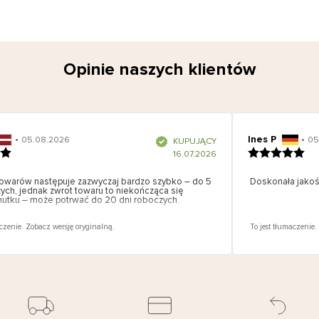
Opinie naszych klientów
•
Ines P
•
05.08.2026
05
K
KUPUJĄCY
l
i
16.07.2026
e
n
t
z
warów następuje zazwyczaj bardzo szybko – do 5
w
Doskonała jakość
e
ych, jednak zwrot towaru to niekończąca się
r
y
mutku – może potrwać do 20 dni roboczych.
f
i
k
o
w
czenie. Zobacz wersję oryginalną.
To jest tłumaczenie.
a
n
y