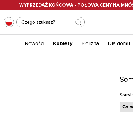
WYPRZEDAŻ KOŃCOWA - POŁOWA CENY NA MN
Nowości
Kobiety
Bielizna
Dla domu
Som
Sorry!
Go ba