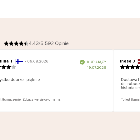
4.43/5 592 Opinie
tiina T
•
Inese J
06.08.2026
K
KUPUJĄCY
l
i
19.07.2026
e
n
t
z
stko dobrze i pięknie
w
Dostawa to
e
dni robocz
r
y
historia s
f
i
k
o
w
st tłumaczenie. Zobacz wersję oryginalną.
To jest tłuma
a
n
y