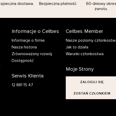
zpieczna dostawa.
Bezpieczna płatność.
60-dniowy okre
zwrotu.
Informacje o Cellbes
Cellbes Member
Informacje o firmie
Nasze poziomy członkostw
Nasza historia
Jak to działa
Zrównoważony rozwój
Warunki członkostwa
Dostępność
y
Moje Strony
Serwis Klienta
ZALOGUJ SIĘ
12 881 15 47
ZOSTAŃ CZŁONKIEM