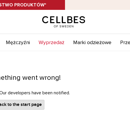
ÓSTWO PRODUKTÓW*
Mężczyźni
Wyprzedaż
Marki odzieżowe
Prze
ething went wrong!
 Our developers have been notified.
ck to the start page