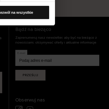
s
ezwól na wszystkie
Bądź na bieżąco
a
Zaprenumeruj nasz newsletter, aby być na bieżąco z
nowościami, otrzymywać oferty i aktualne informacje.
E-mail
PRZEŚLIJ
Obserwuj nas