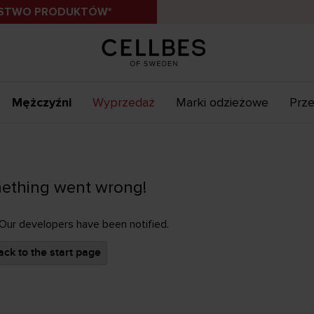
ÓSTWO PRODUKTÓW*
Mężczyźni
Wyprzedaż
Marki odzieżowe
Prze
ething went wrong!
 Our developers have been notified.
ck to the start page