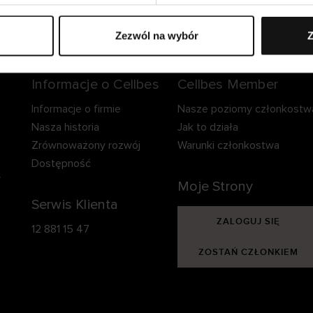
zpieczna dostawa.
Bezpieczna płatność.
60-dniowy okre
zwrotu.
Zezwól na wybór
Z
Informacje o Cellbes
Cellbes Member
Informacje o firmie
Nasze poziomy członkostw
Nasza historia
Jak to działa
Zrównoważony rozwój
Warunki członkostwa
Dostępność
y
Moje Strony
Serwis Klienta
ZALOGUJ SIĘ
12 881 15 47
ZOSTAŃ CZŁONKIEM