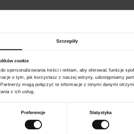
Opinie naszych klientów
Szczegóły
•
Ines P
•
05.08.2026
05
K
KUPUJĄCY
 plików cookie
l
i
16.07.2026
e
n
do spersonalizowania treści i reklam, aby oferować funkcje sp
t
z
warów następuje zazwyczaj bardzo szybko – do 5
w
Doskonała jakość
ormacje o tym, jak korzystasz z naszej witryny, udostępniamy p
e
ych, jednak zwrot towaru to niekończąca się
r
y
mutku – może potrwać do 20 dni roboczych.
Partnerzy mogą połączyć te informacje z innymi danymi otrzym
f
i
k
nia z ich usług.
o
w
czenie. Zobacz wersję oryginalną.
To jest tłumaczenie.
a
n
y
Preferencje
Statystyka