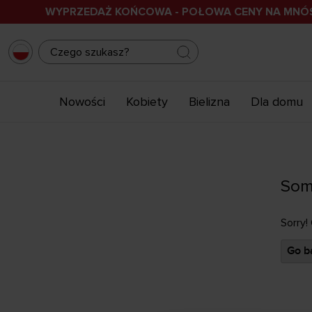
WYPRZEDAŻ KOŃCOWA - POŁOWA CENY NA MN
Nowości
Kobiety
Bielizna
Dla domu
Som
Sorry!
Go ba