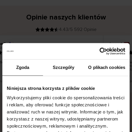
Opinie naszych klientów
4.43/5 592 Opinie
na T
Inese J
K
KUPUJĄCY
26
05.08.2026
l
i
19.07.2026
e
n
t
z
w
e
ko dobrze i pięknie
Dostawa towa
r
y
dni roboczych
Zgoda
Szczegóły
O plikach cookies
f
smutku – moż
i
k
o
w
a
n
y
tłumaczenie. Zobacz wersję oryginalną.
To jest tłumacz
Niniejsza strona korzysta z plików cookie
Wykorzystujemy pliki cookie do spersonalizowania treści
i reklam, aby oferować funkcje społecznościowe i
analizować ruch w naszej witrynie. Informacje o tym, jak
Bezpieczna dostawa.
Bezpieczna płatność.
korzystasz z naszej witryny, udostępniamy partnerom
60-dniowy okres zwrotu.
społecznościowym, reklamowym i analitycznym.