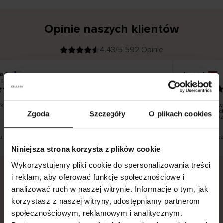
Opinie naszych klientów
4.43/5 592 Opinie
a T
Inese J
K
KUPUJĄCY
6
05.08.2026
l
i
19.07.2026
e
n
t
z
w
e
o dobrze i pięknie
Dostawa towa
r
y
dni roboczych
Zgoda
Szczegóły
O plikach cookies
f
smutku – moż
i
k
o
w
a
n
y
tłumaczenie. Zobacz wersję oryginalną.
To jest tłumacze
Niniejsza strona korzysta z plików cookie
Wykorzystujemy pliki cookie do spersonalizowania treści
i reklam, aby oferować funkcje społecznościowe i
analizować ruch w naszej witrynie. Informacje o tym, jak
Bezpieczna dostawa.
Bezpieczna płatność.
korzystasz z naszej witryny, udostępniamy partnerom
60-dniowy okres zwrotu.
społecznościowym, reklamowym i analitycznym.