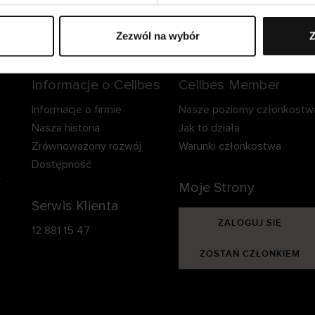
zpieczna dostawa.
Bezpieczna płatność.
60-dniowy okre
zwrotu.
Zezwól na wybór
Z
Informacje o Cellbes
Cellbes Member
Informacje o firmie
Nasze poziomy członkostw
Nasza historia
Jak to działa
Zrównoważony rozwój
Warunki członkostwa
Dostępność
y
Moje Strony
Serwis Klienta
ZALOGUJ SIĘ
12 881 15 47
ZOSTAŃ CZŁONKIEM