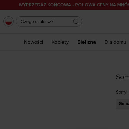
WYPRZEDAŻ KOŃCOWA - POŁOWA CENY NA MN
Nowości
Kobiety
Bielizna
Dla domu
Som
Sorry!
Go ba