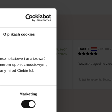
O plikach cookies
Tods T
•
.08.2026
05.08.2
K
KUPUJĄCY
l
i
17.07.2026
e
n
ołecznościowe i analizować
t
z
! I przystępna cena!
w
Wszystko zgodnie z oc
artnerom społecznościowym,
e
r
y
anymi od Ciebie lub
f
i
k
o
w
 Zobacz wersję oryginalną.
To jest tłumaczenie. Zobacz 
a
n
y
Marketing