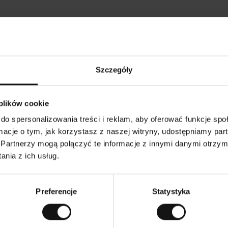
Opinie naszych klientów
Szczegóły
•
Ines P
•
05.08.2026
05
K
KUPUJĄCY
 plików cookie
l
i
16.07.2026
e
n
do spersonalizowania treści i reklam, aby oferować funkcje sp
t
z
warów następuje zazwyczaj bardzo szybko – do 5
w
Doskonała jakość
ormacje o tym, jak korzystasz z naszej witryny, udostępniamy p
e
ych, jednak zwrot towaru to niekończąca się
r
y
mutku – może potrwać do 20 dni roboczych.
Partnerzy mogą połączyć te informacje z innymi danymi otrzym
f
i
k
nia z ich usług.
o
w
czenie. Zobacz wersję oryginalną.
To jest tłumaczenie.
a
n
y
Preferencje
Statystyka