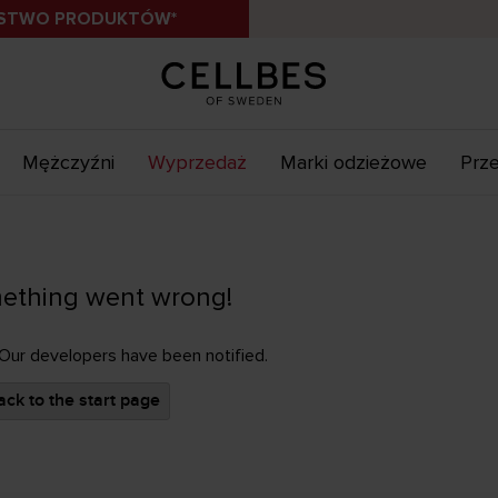
ÓSTWO PRODUKTÓW*
Mężczyźni
Wyprzedaż
Marki odzieżowe
Prze
ething went wrong!
 Our developers have been notified.
ck to the start page