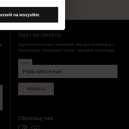
s
ezwól na wszystkie
Bądź na bieżąco
a
Zaprenumeruj nasz newsletter, aby być na bieżąco z
nowościami, otrzymywać oferty i aktualne informacje.
E-mail
PRZEŚLIJ
Obserwuj nas